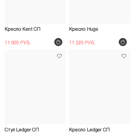
Кресло Kent СП
Кресло Hugs
11 000 РУБ.
11 220 РУБ.
Подстолья
Клиентам
Стулья
Дизайнерам
О
Чугунные
компании
Кресла
Контакты
Деревянные
Металлические
Производство
Столешницы
На
На
Стул Ledger СП
Кресло Ledger СП
Деревянные
деревянном
металлокаркасе
Документы