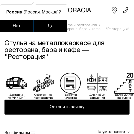
Россия
(Россия, Москва)?
Главная
/
Каталог
/
Стулья для кафе и ресторанов
/
Нет
Да
Стулья на металлокаркасе для ресторана, бара и кафе — "Ресторация"
Подстолья для стола
Столешницы
Столы
Стулья
Стулья на металлокаркасе для
Часто ищут
ресторана, бара и кафе —
"Ресторация"
lars
ledger
шафран
окланд
Доставка
Собственное
Гарантия
Для любых
Более 20 лет
по РФ и СНГ
производство
качества
заведений
на рынке
Оставить заявку
Все фильтры
По умолчанию