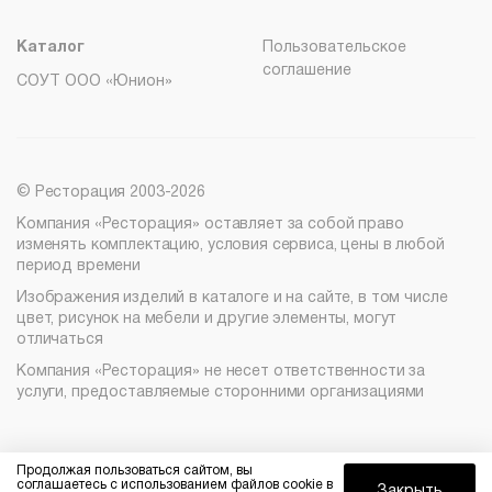
8 (800) 100-82-68
Реквизиты
msc@restoracia.ru
Каталог PDF
Каталог
Пользовательское
соглашение
СОУТ ООО «Юнион»
© Ресторация 2003-2026
Компания «Ресторация» оставляет за собой право
изменять комплектацию, условия сервиса, цены в любой
период времени
Изображения изделий в каталоге и на сайте, в том числе
цвет, рисунок на мебели и другие элементы, могут
отличаться
Компания «Ресторация» не несет ответственности за
услуги, предоставляемые сторонними организациями
Найти
Продолжая пользоваться сайтом, вы
соглашаетесь с использованием файлов cookie в
Закрыть