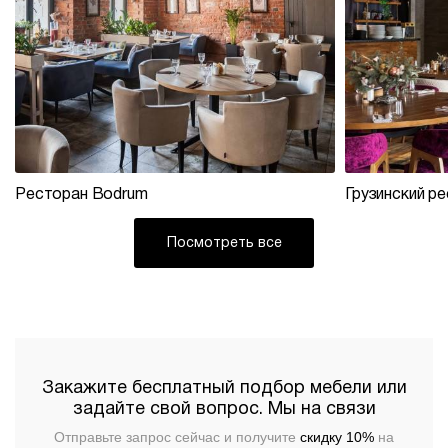
Складные
Распродажа
Станции
столы
Диваны
Перегородки
официанта
Диваны
Столы
Мебель
Стеновые
из
панели
ротанга
Кресла
Стулья
Ресторанный
Столы,
текстиль
Ресторан Bodrum
Грузинский р
столешницы,
подстолья
Прочее
Посмотреть все
Стулья
Закажите бесплатный подбор мебели или
задайте свой вопрос. Мы на связи
Отправьте запрос сейчас и получите
скидку 10%
на