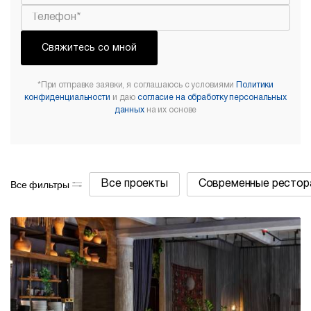
Свяжитесь со мной
*При отправке заявки, я соглашаюсь с условиями
Политики
конфиденциальности
и даю
согласие на обработку персональных
данных
на их основе
Все фильтры
Все проекты
Современные рестор