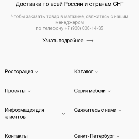
Доставка по всей России и странам СНГ
Ресторанный
Столы,
текстиль
Чтобы заказать товар в магазине, свяжитесь с нашим
столешницы,
менеджером
подстолья
по телефону
+7 (930) 036-14-35
Прочее
Узнать подробнее
Стулья
Ресторация
Каталог
Производство
Каталог
Проекты
Серии мебели
Портфолио
Стулья
Акции
Современные рестораны
Кресла
Loft
Информация для
Свяжитесь с нами
Новости
Классические рестораны
Мягкая мебель
Tolix
клиентов
Видео
Восточные рестораны
Столешницы
Eames
+7 (930) 036-14-35
Сотрудничество
Карта сайта
Пивные рестораны
Подстолья
spb@restoracia.ru
Контакты
Санкт-Петербург
Документы