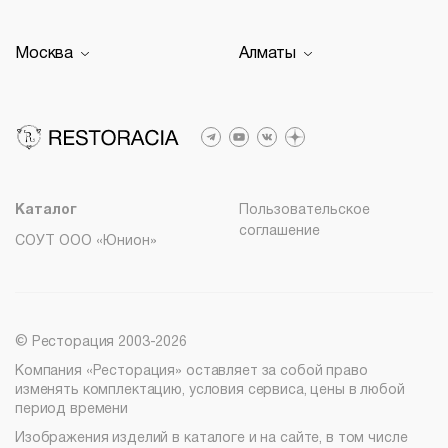
О компании
Барные стойки
Перезвоните мне
Доставка и оплата
Оборудование
Задать вопрос
Москва
Алматы
Гарантии
+7 (812) 317-02-32
Столы
Политика возврата
Молодежная
spb@restoracia.ru
Распродажа
Лизинг
Пн – Пт с 09:30 до 18:00
+7 (776) 007-04-78
Мебель на заказ
info@therestoracia.kz
8 (800) 100-82-68
Реквизиты
msc@restoracia.ru
Каталог PDF
Каталог
Пользовательское
соглашение
СОУТ ООО «Юнион»
© Ресторация 2003-2026
Компания «Ресторация» оставляет за собой право
изменять комплектацию, условия сервиса, цены в любой
период времени
Изображения изделий в каталоге и на сайте, в том числе