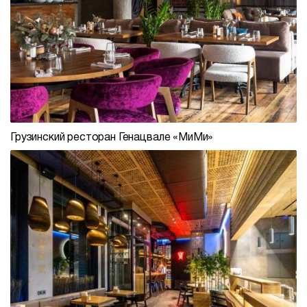
Грузинский ресторан Генацвале «МиМи»