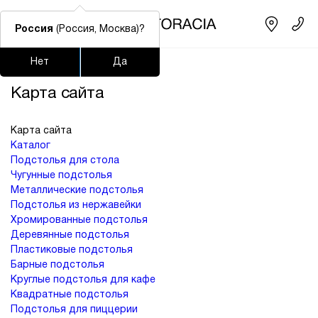
Россия
(Россия, Москва)?
Главная
/
Карта сайта
Нет
Да
Подстолья для стола
Столешницы
Столы
Стулья
Карта сайта
Часто ищут
Карта сайта
lars
Каталог
Подстолья для стола
ledger
Чугунные подстолья
Металлические подстолья
шафран
Подстолья из нержавейки
окланд
Хромированные подстолья
Деревянные подстолья
Пластиковые подстолья
Барные подстолья
Круглые подстолья для кафе
Квадратные подстолья
Подстолья для пиццерии