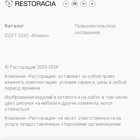
Мебель на заказ
info@therestoracia.kz
8 (800) 100-82-68
Реквизиты
msc@restoracia.ru
Каталог PDF
Каталог
Пользовательское
соглашение
СОУТ ООО «Юнион»
© Ресторация 2003-2026
Компания «Ресторация» оставляет за собой право
изменять комплектацию, условия сервиса, цены в любой
период времени
Изображения изделий в каталоге и на сайте, в том числе
цвет, рисунок на мебели и другие элементы, могут
отличаться
Компания «Ресторация» не несет ответственности за
услуги, предоставляемые сторонними организациями
Найти