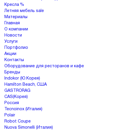
Деревянные
деревянном
Кресла %
металлокаркасе
Документы
Столы
каркасе
Для
Летняя мебель sale
помещений
Материалы
Нержавеющая
Доставка
Пластиковые
Мягкая
Главная
сталь
На
На
мебель
и
деревянном
О компании
металлическом
Для
оплата
основании
каркасе
Новости
Барные
улицы
Мебель
Пластиковые
Диваны
Услуги
Loft
Портфолио
Гарантии
На
Акции
Барные
металлическом
Мебель
Модульные
Стулья
Контакты
для
основании
системы
Политика
и
улицы
Оборудование для ресторанов и кафе
возврата
кресла
Бренды
Барные
Indokor (Ю.Корея)
Барные
Банкетки
Стулья
стойки
столы
Лизинг
Hamilton Beach, США
Подстолья
GASTRORAG
Кресла
CAS(Корея)
Банкетная
Кресла
Барные
Скачать
мебель
Столы
Россия
стойки
каталог
Tecnoinox (Италия)
Пуфы
Подстолья
Аксессуары
Polair
Круглые
Диваны
Стойки
Robot Coupe
столы
ресепшн
Nuova Simonelli (Италия)
Акции
Столы
Вешалки