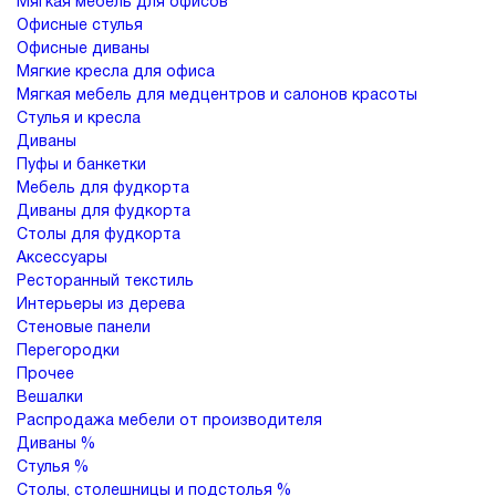
Мягкая мебель для офисов
Офисные стулья
Офисные диваны
Мягкие кресла для офиса
Мягкая мебель для медцентров и салонов красоты
Стулья и кресла
Диваны
Пуфы и банкетки
Мебель для фудкорта
Диваны для фудкорта
Столы для фудкорта
Аксессуары
Ресторанный текстиль
Интерьеры из дерева
Подстолья
Клиентам
Стеновые панели
Перегородки
Стулья
Дизайнерам
Прочее
О
Чугунные
Вешалки
компании
Распродажа мебели от производителя
Кресла
Контакты
Деревянные
Металлические
Диваны %
Производство
Стулья %
Столешницы
На
Столы, столешницы и подстолья %
На