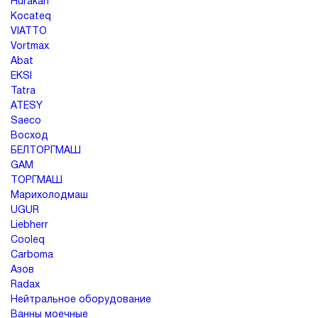
Hurakan
Kocateq
VIATTO
Vortmax
Abat
EKSI
Tatra
ATESY
Saeco
Восход
БЕЛТОРГМАШ
GAM
ТОРГМАШ
Марихолодмаш
UGUR
Liebherr
Cooleq
Carboma
Азов
Radax
Нейтральное оборудование
Ванны моечные