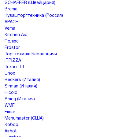
SCHAERER (Швейцария)
Складные
Brema
Распродажа
Станции
столы
Диваны
Чувашторгтехника (Россия)
Перегородки
официанта
APACH
Диваны
Vema
Столы
Мебель
Стеновые
Kitchen Aid
из
панели
Полюс
ротанга
Кресла
Стулья
Frostor
Торгтехмаш Барановичи
Ресторанный
ITPIZZA
Столы,
текстиль
Техно-ТТ
столешницы,
подстолья
Unox
Прочее
Beckers (Италия)
Sirman (Италия)
Стулья
Hicold
Smeg (Италия)
WMF
Fimar
Menumaster (США)
Кобор
Airhot