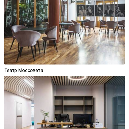
столешницы,
подстолья
Прочее
Стулья
Театр Моссовета