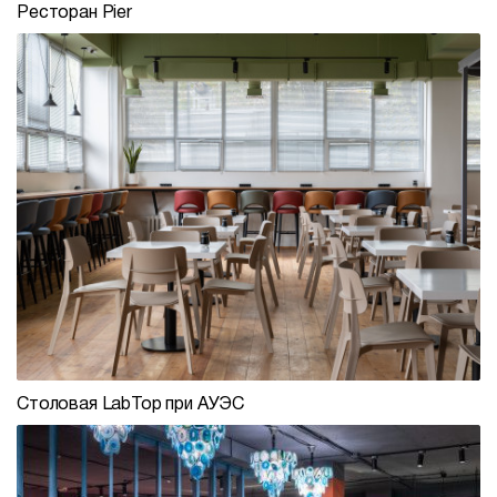
Ресторан Pier
Столовая LabTop при АУЭС