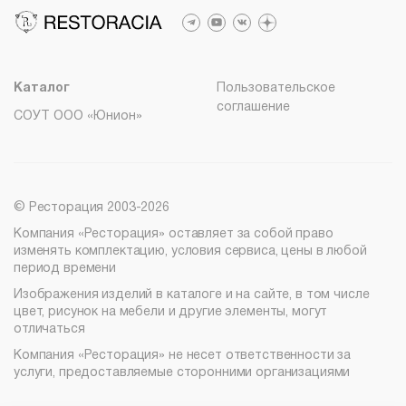
Лизинг
Пн – Пт с 09:30 до 18:00
+7 (776) 007-04-78
Мебель на заказ
info@therestoracia.kz
8 (800) 100-82-68
Реквизиты
msc@restoracia.ru
Каталог PDF
Каталог
Пользовательское
соглашение
СОУТ ООО «Юнион»
© Ресторация 2003-2026
Компания «Ресторация» оставляет за собой право
изменять комплектацию, условия сервиса, цены в любой
период времени
Изображения изделий в каталоге и на сайте, в том числе
цвет, рисунок на мебели и другие элементы, могут
отличаться
Компания «Ресторация» не несет ответственности за
услуги, предоставляемые сторонними организациями