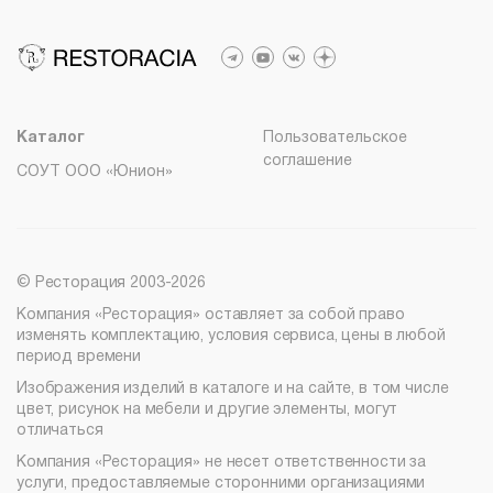
Политика возврата
Молодежная
spb@restoracia.ru
Распродажа
Лизинг
Пн – Пт с 09:30 до 18:00
+7 (776) 007-04-78
Мебель на заказ
info@therestoracia.kz
8 (800) 100-82-68
Реквизиты
msc@restoracia.ru
Каталог PDF
Каталог
Пользовательское
соглашение
СОУТ ООО «Юнион»
© Ресторация 2003-2026
Компания «Ресторация» оставляет за собой право
изменять комплектацию, условия сервиса, цены в любой
период времени
Изображения изделий в каталоге и на сайте, в том числе
цвет, рисунок на мебели и другие элементы, могут
отличаться
Компания «Ресторация» не несет ответственности за
услуги, предоставляемые сторонними организациями