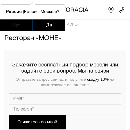
Россия
(Россия, Москва)?
Главная
/
Портфолио
/
Ресторан «МОНЕ»
Нет
Да
Подстолья для стола
Столешницы
Столы
Стулья
Ресторан «МОНЕ»
Часто ищут
lars
Закажите бесплатный подбор мебели или
ledger
задайте свой вопрос. Мы на связи
Отправьте запрос сейчас и получите
скидку 10%
на
шафран
комплексное оснащение
окланд
Свяжитесь со мной